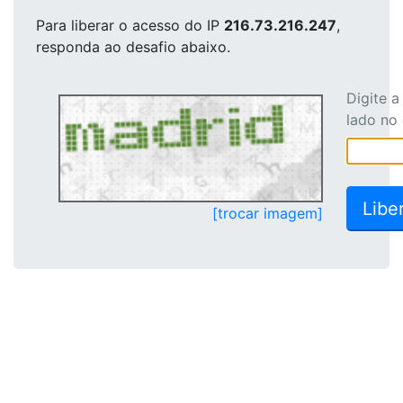
Para liberar o acesso
do IP
216.73.216.247
,
responda ao desafio abaixo.
Digite 
lado no
[trocar imagem]