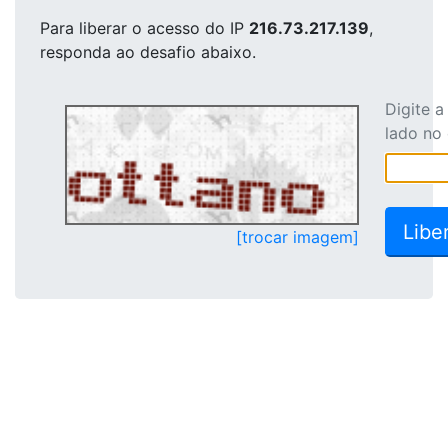
Para liberar o acesso
do IP
216.73.217.139
,
responda ao desafio abaixo.
Digite 
lado no
[trocar imagem]