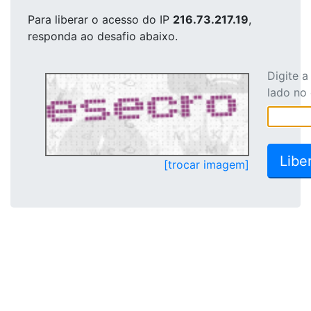
Para liberar o acesso
do IP
216.73.217.19
,
responda ao desafio abaixo.
Digite 
lado no
[trocar imagem]