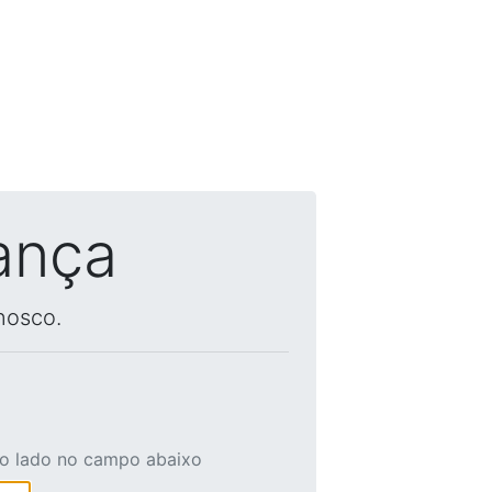
ança
nosco.
ao lado no campo abaixo