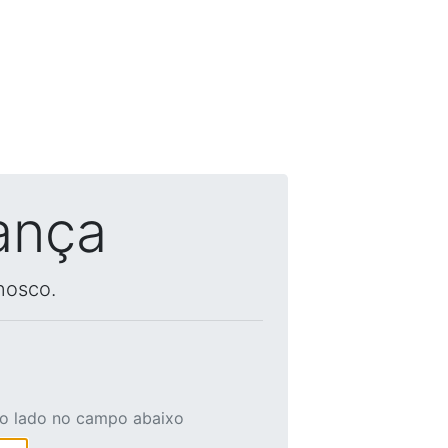
ança
nosco.
ao lado no campo abaixo