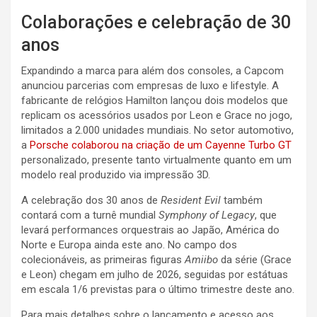
Colaborações e celebração de 30
anos
Expandindo a marca para além dos consoles, a Capcom
anunciou parcerias com empresas de luxo e lifestyle. A
fabricante de relógios Hamilton lançou dois modelos que
replicam os acessórios usados por Leon e Grace no jogo,
limitados a 2.000 unidades mundiais. No setor automotivo,
a
Porsche colaborou na criação de um Cayenne Turbo GT
personalizado, presente tanto virtualmente quanto em um
modelo real produzido via impressão 3D.
A celebração dos 30 anos de
Resident Evil
também
contará com a turnê mundial
Symphony of Legacy
, que
levará performances orquestrais ao Japão, América do
Norte e Europa ainda este ano. No campo dos
colecionáveis, as primeiras figuras
Amiibo
da série (Grace
e Leon) chegam em julho de 2026, seguidas por estátuas
em escala 1/6 previstas para o último trimestre deste ano.
Para mais detalhes sobre o lançamento e acesso aos