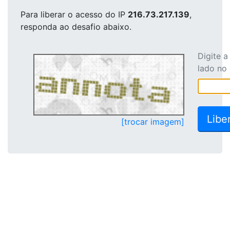
Para liberar o acesso
do IP
216.73.217.139
,
responda ao desafio abaixo.
Digite 
lado no
[trocar imagem]