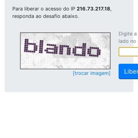
Para liberar o acesso
do IP
216.73.217.18
,
responda ao desafio abaixo.
Digite 
lado no
[trocar imagem]