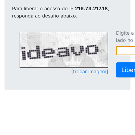
Para liberar o acesso
do IP
216.73.217.18
,
responda ao desafio abaixo.
Digite 
lado no
[trocar imagem]