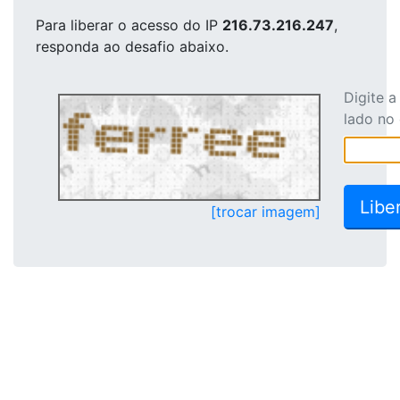
Para liberar o acesso
do IP
216.73.216.247
,
responda ao desafio abaixo.
Digite 
lado no
[trocar imagem]