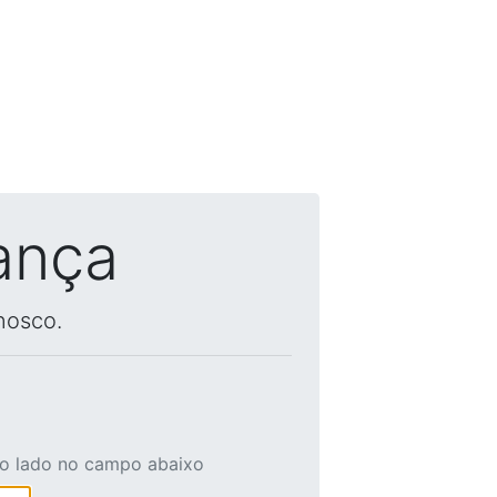
ança
nosco.
ao lado no campo abaixo