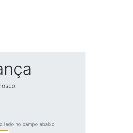
ança
nosco.
ao lado no campo abaixo