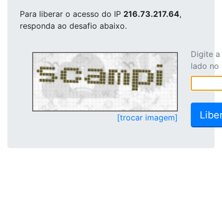
Para liberar o acesso
do IP
216.73.217.64
,
responda ao desafio abaixo.
Digite 
lado no
[trocar imagem]