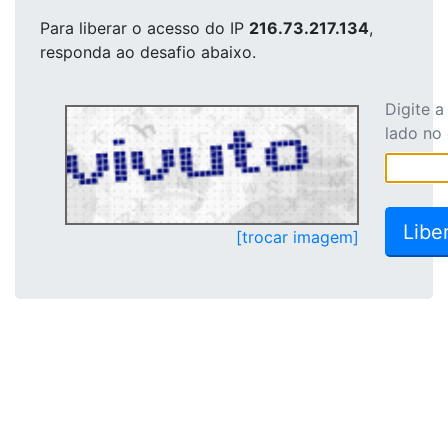
Para liberar o acesso
do IP
216.73.217.134
,
responda ao desafio abaixo.
Digite 
lado no
[trocar imagem]