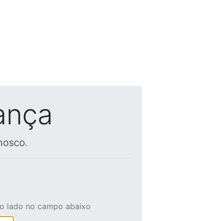
ança
nosco.
ao lado no campo abaixo