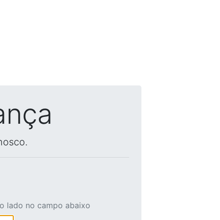
ança
nosco.
ao lado no campo abaixo