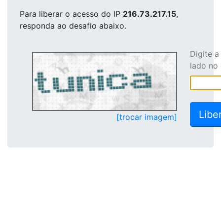
Para liberar o acesso
do IP
216.73.217.15
,
responda ao desafio abaixo.
Digite 
lado no
[trocar imagem]