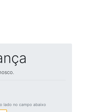
ança
nosco.
ao lado no campo abaixo