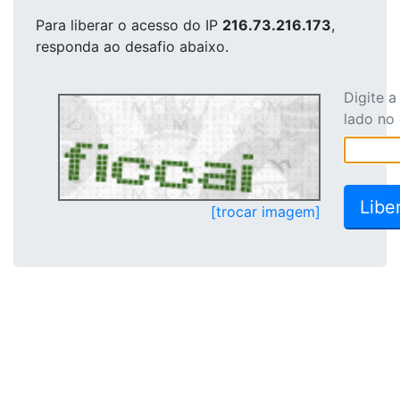
Para liberar o acesso
do IP
216.73.216.173
,
responda ao desafio abaixo.
Digite 
lado no
[trocar imagem]