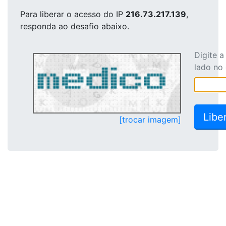
Para liberar o acesso
do IP
216.73.217.139
,
responda ao desafio abaixo.
Digite 
lado no
[trocar imagem]