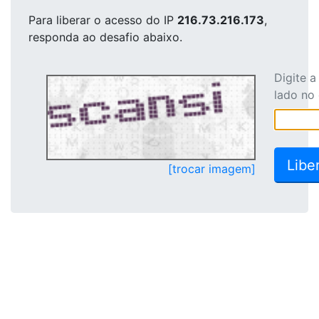
Para liberar o acesso
do IP
216.73.216.173
,
responda ao desafio abaixo.
Digite 
lado no
[trocar imagem]