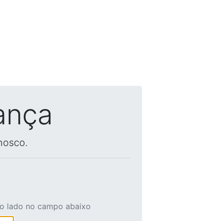
ança
nosco.
ao lado no campo abaixo