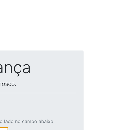
ança
nosco.
ao lado no campo abaixo