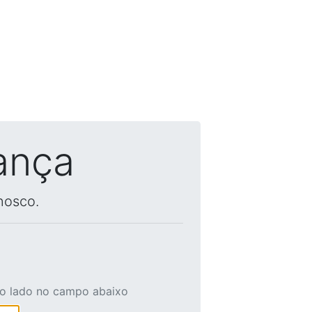
ança
nosco.
ao lado no campo abaixo