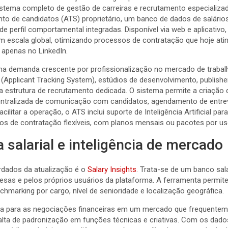
tema completo de gestão de carreiras e recrutamento especializad
o de candidatos (ATS) proprietário, um banco de dados de salários
e perfil comportamental integradas. Disponível via web e aplicativo, 
 em escala global, otimizando processos de contratação que hoje 
s apenas no LinkedIn.
a demanda crescente por profissionalização no mercado de trabalh
Applicant Tracking System), estúdios de desenvolvimento, publishe
estrutura de recrutamento dedicada. O sistema permite a criação d
entralizada de comunicação com candidatos, agendamento de entre
acilitar a operação, o ATS inclui suporte de Inteligência Artificial p
os de contratação flexíveis, com planos mensais ou pacotes por us
 salarial e inteligência de mercado
rdados da atualização é o
Salary Insights
. Trata-se de um banco sal
esas e pelos próprios usuários da plataforma. A ferramenta permite
chmarking por cargo, nível de senioridade e localização geográfica.
eza para as negociações financeiras em um mercado que frequentem
falta de padronização em funções técnicas e criativas. Com os dado