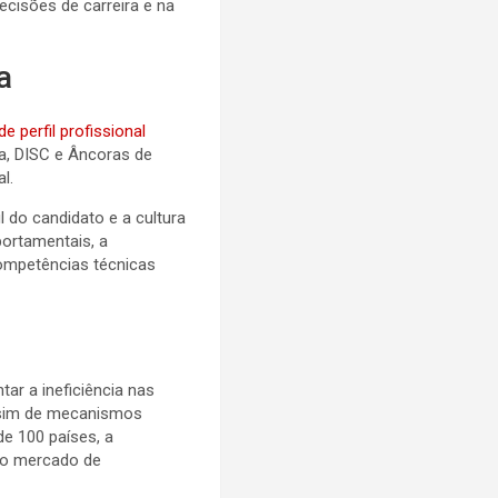
ecisões de carreira e na
a
de perfil profissional
a, DISC e Âncoras de
l.
 do candidato e a cultura
portamentais, a
ompetências técnicas
ar a ineficiência nas
s sim de mecanismos
de 100 países, a
 no mercado de