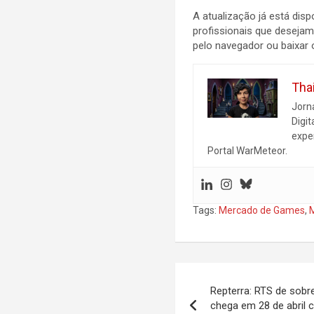
A atualização já está dis
profissionais que deseja
pelo navegador ou baixar o 
Tha
Jorn
Digit
expe
Portal WarMeteor.
Tags:
Mercado de Games
,
Navegação
Repterra: RTS de sobr
de
chega em 28 de abril