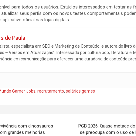
ponível para todos os usuários. Estúdios interessados em testar as
m atualizar seus perfis com os novos testes comportamentais pode
aplicativo oficial nas lojas digitais.
is de Paula
alista, especialista em SEO e Marketing de Conteúdo, e autora do livro 
ais – Versos em Atualização”. Interessada por cultura pop, literatura e te
riência em comunicação para oferecer uma curadoria de conteúdo preci
Mundo Gamer Jobs
,
recrutamento
,
salários games
evivência com dinossauros
PGB 2026: Quase metade dos 
 com grandes melhorias
se preocupa com o uso de 