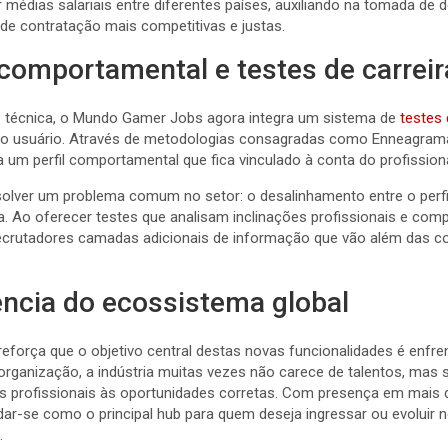
édias salariais entre diferentes países, auxiliando na tomada de d
de contratação mais competitivas e justas.
comportamental e testes de carreir
 técnica, o Mundo Gamer Jobs agora integra um sistema de
testes 
 do usuário. Através de metodologias consagradas como Enneagram
a um perfil comportamental que fica vinculado à conta do profissiona
olver um problema comum no setor: o desalinhamento entre o perfil
. Ao oferecer testes que analisam inclinações profissionais e com
ecrutadores camadas adicionais de informação que vão além das c
ência do ecossistema global
eforça que o objetivo central destas novas funcionalidades é enfrent
organização, a indústria muitas vezes não carece de talentos, ma
es profissionais às oportunidades corretas. Com presença em mais 
dar-se como o principal hub para quem deseja ingressar ou evoluir
.