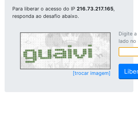
Para liberar o acesso
do IP
216.73.217.165
,
responda ao desafio abaixo.
Digite 
lado no
[trocar imagem]