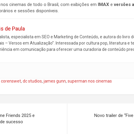
 nos cinemas de todo o Brasil, com exibições em
IMAX
e
versões 
rários e sessões disponíveis.
is de Paula
alista, especialista em SEO e Marketing de Conteúdo, e autora do livro 
ais – Versos em Atualização”. Interessada por cultura pop, literatura e te
riência em comunicação para oferecer uma curadoria de conteúdo preci
d corenswet
,
dc studios
,
james gunn
,
superman nos cinemas
me Friends 2025 e
Novo trailer de “Five
 de sucesso