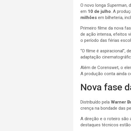
O novo longa
Superman
, 
em
10 de julho
. A produ
milhões
em bilheteria, in
Primeiro filme da nova f
de ação intensa, efeitos v
o período das férias escol
“O filme é aspiracional”, 
adaptação cinematográfic
Além de Corenswet, o ele
A produção conta ainda co
Nova fase 
Distribuído pela
Warner Br
crença na bondade das pe
A direção e o roteiro são
destaques técnicos estão 