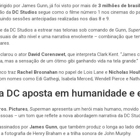
dirigido por James Gunn, já foi visto por mais de
3 milhões de brasi
ção da
DC Studios
segue como o filme número 1 nos cinemas do pa
cluindo sessões antecipadas realizadas nos dias 8 e 9.
ase da DC Studios a estrear nas telonas sob comando de Gunn,
Supe
isuais de alto nível e uma narrativa envolvente – combinação que te
ares.
declarou o ator
David Corenswet
, que interpreta Clark Kent. “James
a, mas a sensação de um ótimo gibi ganhando vida na tela grande.”
nco traz
Rachel Brosnahan
no papel de Lois Lane e
Nicholas Houl
m nomes como Edi Gathegi, Isabela Merced, Wendell Pierce e Nathan
da DC aposta em humanidade e 
os. Pictures
,
Superman
apresenta um herói mais humano, movido 
ssoas – um tom que reflete a nova abordagem narrativa da DC Stud
 assinados por
James Gunn
, que também produz o longa ao lado d
a fotografia de Henry Braham e a trilha sonora de John Murphy.