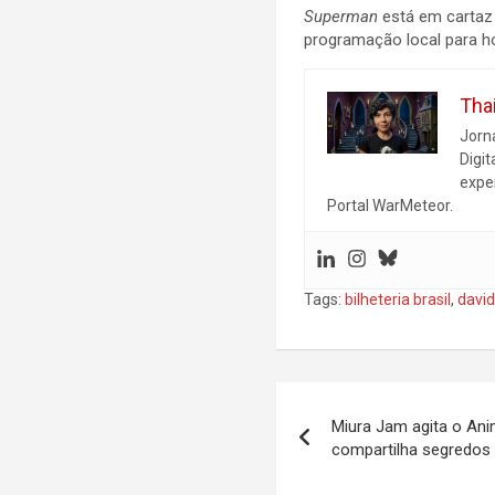
Superman
está em cartaz
programação local para ho
Tha
Jorn
Digit
expe
Portal WarMeteor.
Tags:
bilheteria brasil
,
davi
Navegação
Miura Jam agita o Ani
de
compartilha segredos
Post