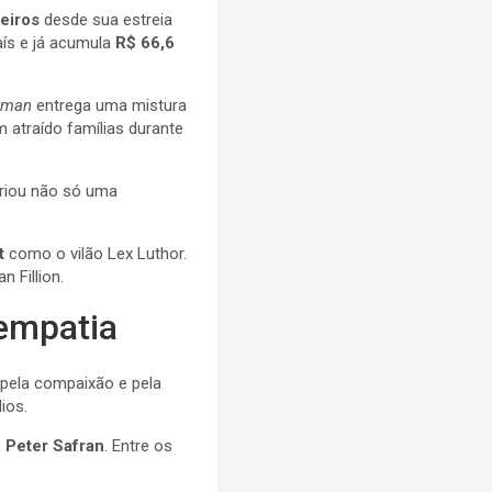
leiros
desde sua estreia
ís e já acumula
R$ 66,6
rman
entrega uma mistura
m atraído famílias durante
 criou não só uma
t
como o vilão Lex Luthor.
 Fillion.
empatia
pela compaixão e pela
ios.
e
Peter Safran
. Entre os