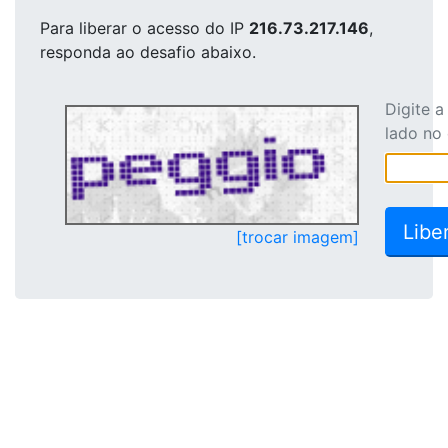
Para liberar o acesso
do IP
216.73.217.146
,
responda ao desafio abaixo.
Digite 
lado no
[trocar imagem]