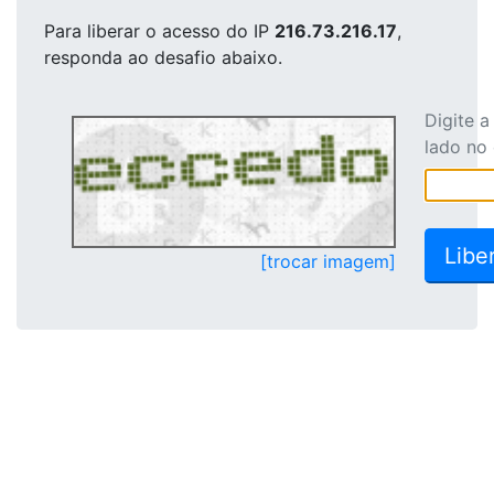
Para liberar o acesso
do IP
216.73.216.17
,
responda ao desafio abaixo.
Digite 
lado no
[trocar imagem]