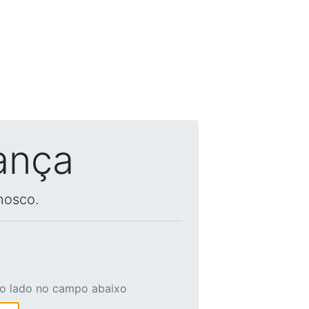
ança
nosco.
ao lado no campo abaixo