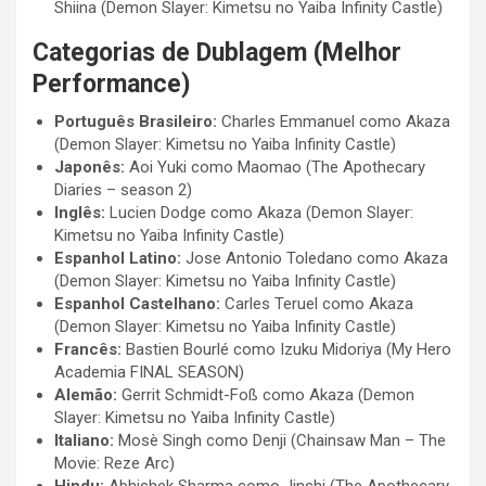
Shiina (Demon Slayer: Kimetsu no Yaiba Infinity Castle)
Categorias de Dublagem (Melhor
Performance)
Português Brasileiro:
Charles Emmanuel como Akaza
(Demon Slayer: Kimetsu no Yaiba Infinity Castle)
Japonês:
Aoi Yuki como Maomao (The Apothecary
Diaries – season 2)
Inglês:
Lucien Dodge como Akaza (Demon Slayer:
Kimetsu no Yaiba Infinity Castle)
Espanhol Latino:
Jose Antonio Toledano como Akaza
(Demon Slayer: Kimetsu no Yaiba Infinity Castle)
Espanhol Castelhano:
Carles Teruel como Akaza
(Demon Slayer: Kimetsu no Yaiba Infinity Castle)
Francês:
Bastien Bourlé como Izuku Midoriya (My Hero
Academia FINAL SEASON)
Alemão:
Gerrit Schmidt-Foß como Akaza (Demon
Slayer: Kimetsu no Yaiba Infinity Castle)
Italiano:
Mosè Singh como Denji (Chainsaw Man – The
Movie: Reze Arc)