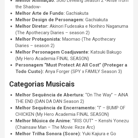
Melhor Animação:
Solo Leveling Season 2 -Arise from
the Shadow-
Melhor Arte de Fundo:
Gachiakuta
Melhor Design de Personagem:
Gachiakuta
Melhor Diretor:
Akinori Fudesaka e Norihiro Naganuma
(The Apothecary Diaries – season 2)
Melhor Protagonista:
Maomao (The Apothecary
Diaries – season 2)
Melhor Personagem Coadjuvante:
Katsuki Bakugo
(My Hero Academia FINAL SEASON)
Personagem “Must Protect At All Cost” (Proteger a
Todo Custo):
Anya Forger (SPY x FAMILY Season 3)
Categorias Musicais
Melhor Sequência de Abertura:
“On The Way” – AiNA
THE END (DAN DA DAN Season 2)
Melhor Sequência de Encerramento:
“I” – BUMP OF
CHICKEN (My Hero Academia FINAL SEASON)
Melhor Música de Anime:
“IRIS OUT” – Kenshi Yonezu
(Chainsaw Man – The Movie: Reze Arc)
Melhor Trilha Sonora (Score):
Yuki Kajiura e Go