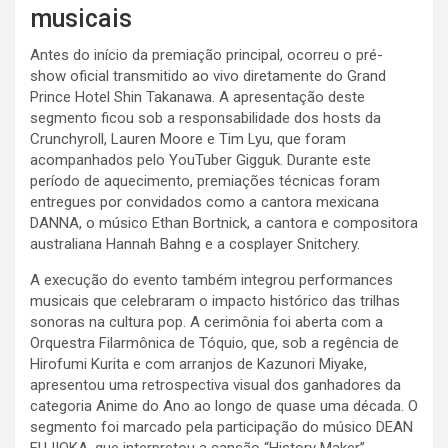
musicais
Antes do início da premiação principal, ocorreu o pré-
show oficial transmitido ao vivo diretamente do Grand
Prince Hotel Shin Takanawa. A apresentação deste
segmento ficou sob a responsabilidade dos hosts da
Crunchyroll, Lauren Moore e Tim Lyu, que foram
acompanhados pelo YouTuber Gigguk. Durante este
período de aquecimento, premiações técnicas foram
entregues por convidados como a cantora mexicana
DANNA, o músico Ethan Bortnick, a cantora e compositora
australiana Hannah Bahng e a cosplayer Snitchery.
A execução do evento também integrou performances
musicais que celebraram o impacto histórico das trilhas
sonoras na cultura pop. A cerimônia foi aberta com a
Orquestra Filarmônica de Tóquio, que, sob a regência de
Hirofumi Kurita e com arranjos de Kazunori Miyake,
apresentou uma retrospectiva visual dos ganhadores da
categoria Anime do Ano ao longo de quase uma década. O
segmento foi marcado pela participação do músico DEAN
FUJIOKA, que interpretou a canção “History Maker”,