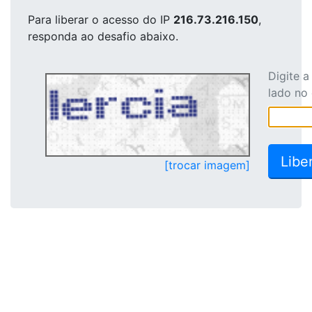
Para liberar o acesso
do IP
216.73.216.150
,
responda ao desafio abaixo.
Digite 
lado no
[trocar imagem]