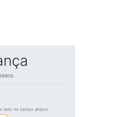
ança
nosco.
ao lado no campo abaixo