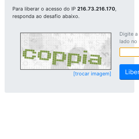
Para liberar o acesso
do IP
216.73.216.170
,
responda ao desafio abaixo.
Digite 
lado no
[trocar imagem]