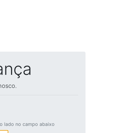
ança
nosco.
ao lado no campo abaixo