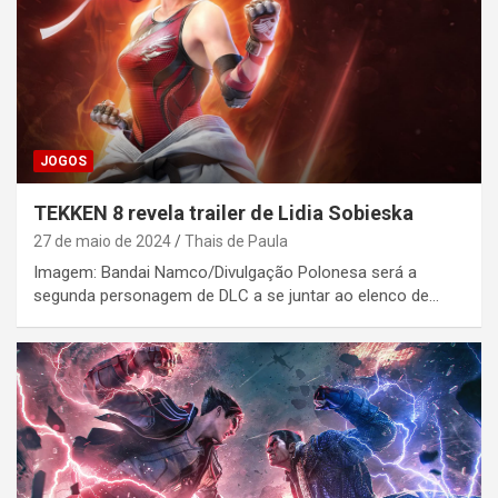
JOGOS
TEKKEN 8 revela trailer de Lidia Sobieska
27 de maio de 2024
Thais de Paula
Imagem: Bandai Namco/Divulgação Polonesa será a
segunda personagem de DLC a se juntar ao elenco de…