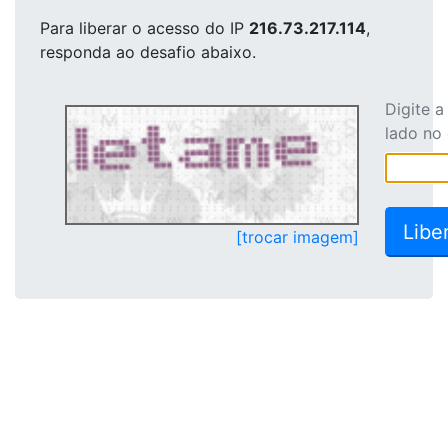
Para liberar o acesso
do IP
216.73.217.114
,
responda ao desafio abaixo.
Digite 
lado no
[trocar imagem]