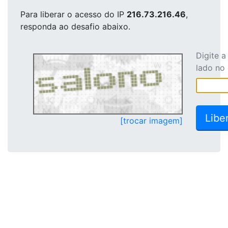
Para liberar o acesso
do IP
216.73.216.46
,
responda ao desafio abaixo.
Digite 
lado no
[trocar imagem]