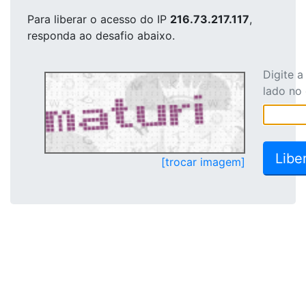
Para liberar o acesso
do IP
216.73.217.117
,
responda ao desafio abaixo.
Digite 
lado no
[trocar imagem]