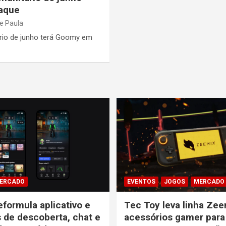
aque
e Paula
rio de junho terá Goomy em
ERCADO
EVENTOS
JOGOS
MERCADO
eformula aplicativo e
Tec Toy leva linha Zee
s de descoberta, chat e
acessórios gamer para