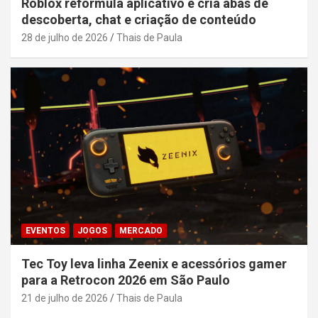
Roblox reformula aplicativo e cria abas de
descoberta, chat e criação de conteúdo
28 de julho de 2026
Thais de Paula
EVENTOS
JOGOS
MERCADO
Tec Toy leva linha Zeenix e acessórios gamer
para a Retrocon 2026 em São Paulo
21 de julho de 2026
Thais de Paula