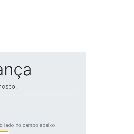
ança
nosco.
ao lado no campo abaixo