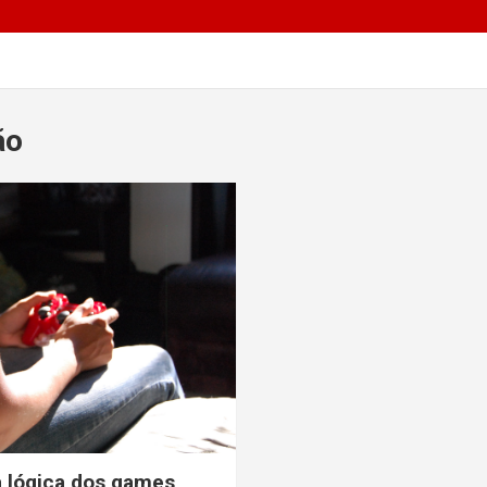
ão
 lógica dos games