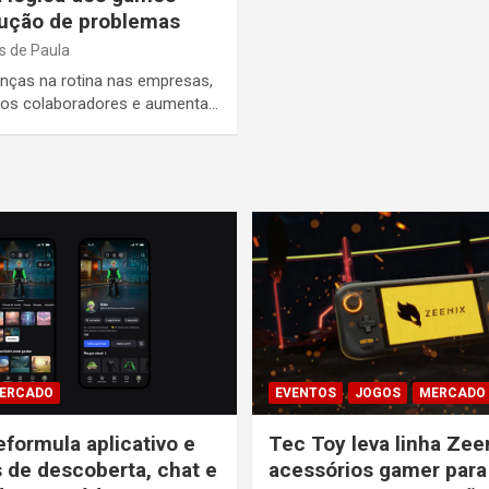
olução de problemas
s de Paula
nças na rotina nas empresas,
e os colaboradores e aumenta…
ERCADO
EVENTOS
JOGOS
MERCADO
eformula aplicativo e
Tec Toy leva linha Zee
s de descoberta, chat e
acessórios gamer para