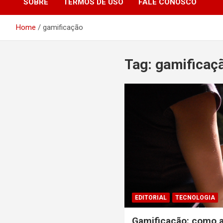
SOBRE
TERMOS DE USO
FALE CONOSCO
Home
gamificação
Tag:
gamificaç
EDITORIAL
TECNOLOGIA
Gamificação: como a