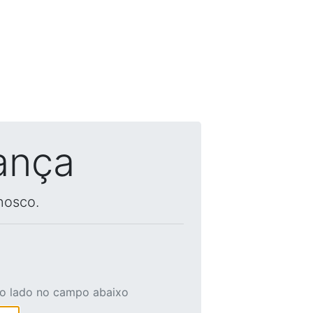
ança
nosco.
ao lado no campo abaixo