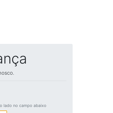
ança
nosco.
ao lado no campo abaixo