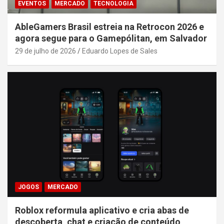
EVENTOS
MERCADO
TECNOLOGIA
AbleGamers Brasil estreia na Retrocon 2026 e
agora segue para o Gamepólitan, em Salvador
29 de julho de 2026
Eduardo Lopes de Sales
JOGOS
MERCADO
Roblox reformula aplicativo e cria abas de
descoberta, chat e criação de conteúdo