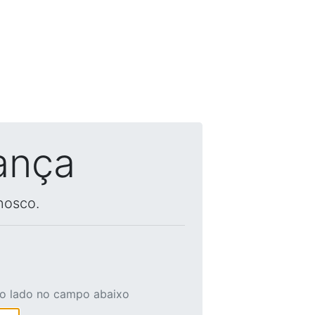
ança
nosco.
ao lado no campo abaixo