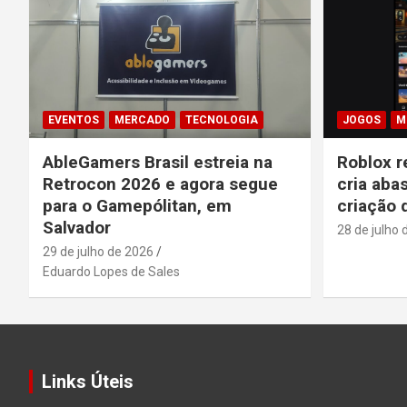
EVENTOS
MERCADO
TECNOLOGIA
JOGOS
M
AbleGamers Brasil estreia na
Roblox r
Retrocon 2026 e agora segue
cria aba
para o Gamepólitan, em
criação 
Salvador
28 de julho 
29 de julho de 2026
Eduardo Lopes de Sales
Links Úteis