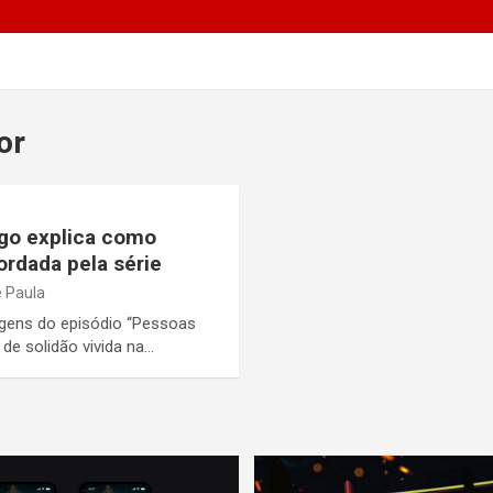
or
ogo explica como
ordada pela série
e Paula
gens do episódio “Pessoas
de solidão vivida na…