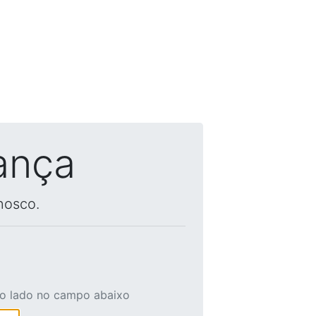
ança
nosco.
ao lado no campo abaixo