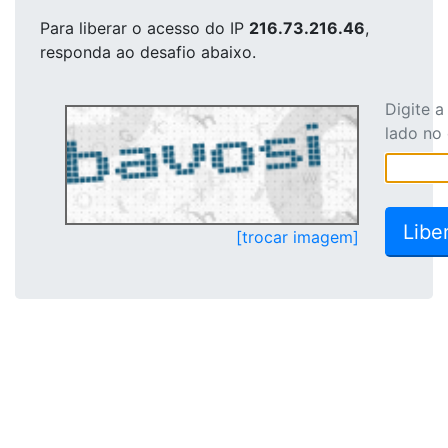
Para liberar o acesso
do IP
216.73.216.46
,
responda ao desafio abaixo.
Digite 
lado no
[trocar imagem]